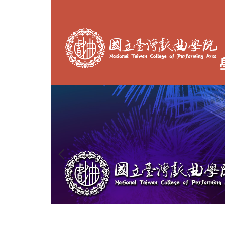
跳
到
主
要
內
容
區