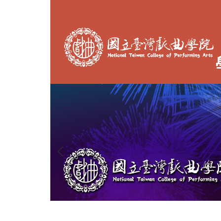
跳
到
主
要
內
容
區