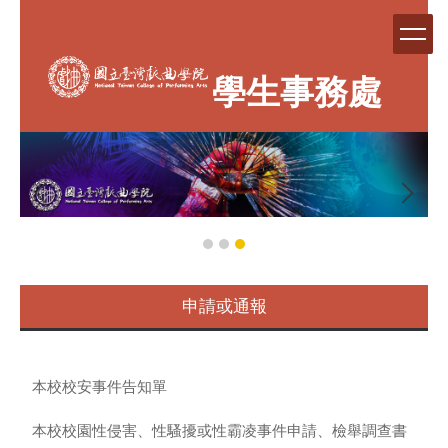
跳
到
主
要
學生事務處
內
容
區
申請或通報
本校校安事件告知單
本校校園性侵害、性騷擾或性霸凌事件申請、檢舉調查書