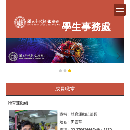
跳
到
主
要
學生事務處
內
容
區
成員職掌
體育運動組
職稱：體育運動組組長
姓名：
田國華
電話：02-27962666分機：
1350