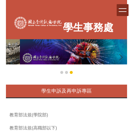
跳
到
主
要
學生事務處
內
容
區
學生申訴及再申訴專區
教育部法規(學院部)
教育部法規(高職部以下)