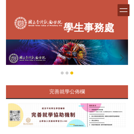
跳
到
主
要
學生事務處
內
容
區
完善就學公佈欄