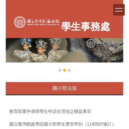
跳
到
主
要
學生事務處
內
容
區
國小部法規
教育部重申保障學生申請生理假之權益事宜
國立臺灣戲曲學院國小部學生獎管準則（1140507修訂）