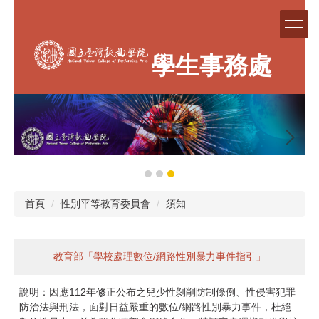
跳
到
主
要
學生事務處
內
容
區
首頁
性別平等教育委員會
須知
教育部「學校處理數位/網路性別暴力事件指引」
說明：因應112年修正公布之兒少性剝削防制條例、性侵害犯罪
防治法與刑法，面對日益嚴重的數位/網路性別暴力事件，杜絕