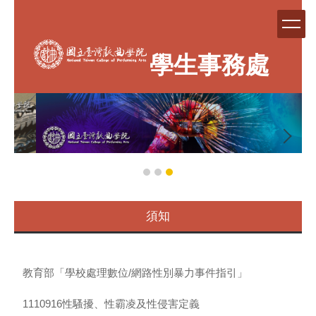
跳
到
主
要
學生事務處
內
容
區
須知
教育部「學校處理數位/網路性別暴力事件指引」
1110916性騷擾、性霸凌及性侵害定義