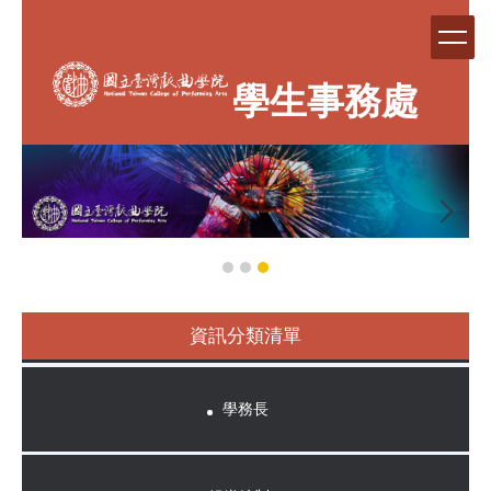
跳
到
主
要
學生事務處
內
容
區
資訊分類清單
學務長